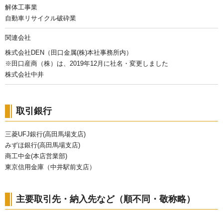
解体工事業
自動車リサイクル破砕業
関連会社
株式会社DEN（田口金属(株)本社事務所内）
※田口産商（株）は、2019年12月に社名・変更しました
株式会社中井
取引銀行
三菱UFJ銀行(高田馬場支店)
みずほ銀行(高田馬場支店)
商工中金(本店営業部)
東京信用金庫（中井駅前支店）
主要取引先・納入先など（順不同・敬称略）