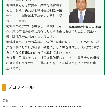
地域社会とともに共存・共栄を経営理念
とし、お取引先及び地域社会の利益を第
一として、創業以来事故ナシの経営を堅
持しています。
前社長の経営方針を継承し、金属リサイ
代表取締役社長田口 憲昭
クル業の市場の多様な変化に対応する更なる技術向上と、安全作
業・環境保全に努めてまいります。
地域社会の方々やお客様のご要望に確実に応えていくためにも、社
員を大事にして社員研修・教育により人材を育成し、現状に安住す
ることなく将来に向かって挑戦してまいります。
今後共、工場は美しく、社員は礼儀正しく、そして事故ナシの継続
に努力致しますので、一層のお引き立てを賜りますようお願い申し
上げます。
プロフィール
名称