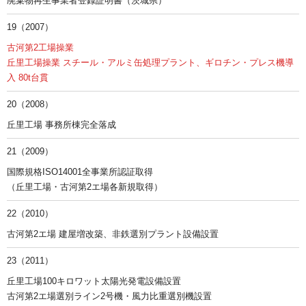
廃棄物再生事業者登録証明書（茨城県）
19（2007）
古河第2工場操業
丘里工場操業 スチール・アルミ缶処理プラント、ギロチン・プレス機導
入 80t台貫
20（2008）
丘里工場 事務所棟完全落成
21（2009）
国際規格ISO14001全事業所認証取得
（丘里工場・古河第2エ場各新規取得）
22（2010）
古河第2エ場 建屋増改築、非鉄選別プラント設備設置
23（2011）
丘里工場100キロワット太陽光発電設備設置
古河第2エ場選別ライン2号機・風力比重選別機設置