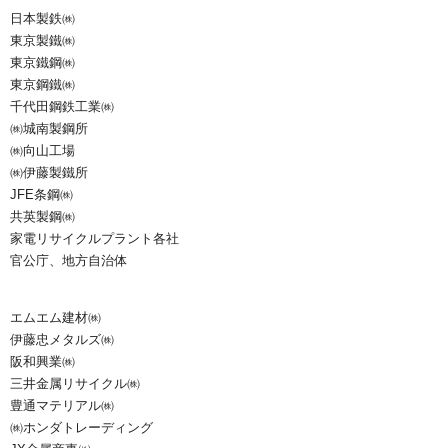
日本製鉄㈱
東京製鐵㈱
東京鐵鋼㈱
東京鋼鐵㈱
千代田鋼鉄工業㈱
㈱城南製鋼所
㈱向山工場
㈱伊藤製鐵所
JFE条鋼㈱
共英製鋼㈱
家電リサイクルプラント各社
官公庁、地方自治体
エムエム建材㈱
伊藤忠メタルズ㈱
阪和興業㈱
三井金属リサイクル㈱
豊通マテリアル㈱
㈱ホンダトレーディング