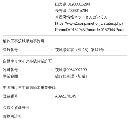
山梨県 01900015294
長野県 2009015294
※産廃情報ネットさんぱいくん
https://www2.sanpainet.or.jp/status.php?
Param0=015294&Param1=015294&Pa
解体工事茨城県知事許可
登録番号
茨城県知事（登-15）第147号
自動車リサイクル破砕業許可
許可番号
茨城県0084002199
事業範囲
破砕前処理（切断）
中国向け再生資源輸出事業登録
登録番号
A392170145
金属くず商許可
古物商許可