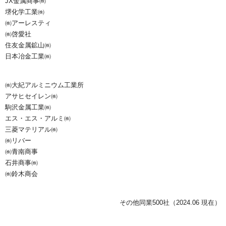
JX金属商事㈱
堺化学工業㈱
㈱アーレスティ
㈱啓愛社
住友金属鉱山㈱
日本冶金工業㈱
㈱大紀アルミニウム工業所
アサヒセイレン㈱
駒沢金属工業㈱
エス・エス・アルミ㈱
三菱マテリアル㈱
㈱リバー
㈱青南商事
石井商事㈱
㈱鈴木商会
その他同業500社（2024.06 現在）