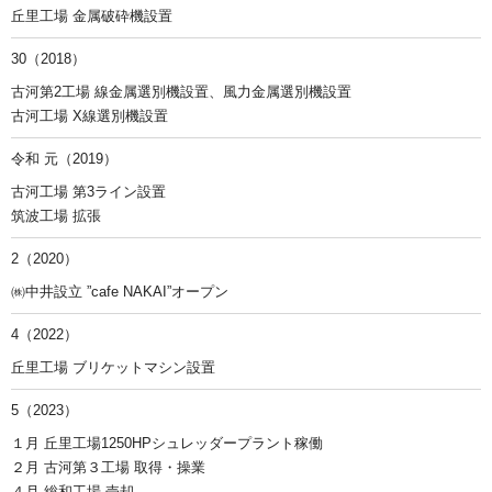
丘里工場 金属破砕機設置
30（2018）
古河第2工場 線金属選別機設置、風力金属選別機設置
古河工場 X線選別機設置
令和 元（2019）
古河工場 第3ライン設置
筑波工場 拡張
2（2020）
㈱中井設立 ”cafe NAKAI”オープン
4（2022）
丘里工場 ブリケットマシン設置
5（2023）
１月 丘里工場1250HPシュレッダープラント稼働
２月 古河第３工場 取得・操業
４月 総和工場 売却