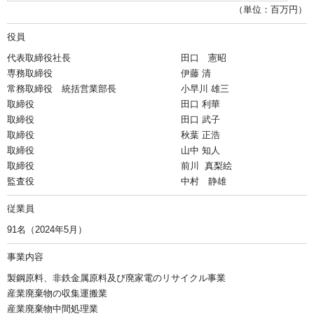
（単位：百万円）
役員
代表取締役社長
田口 憲昭
専務取締役
伊藤 清
常務取締役 統括営業部長
小早川 雄三
取締役
田口 利華
取締役
田口 武子
取締役
秋葉 正浩
取締役
山中 知人
取締役
前川 真梨絵
監査役
中村 静雄
従業員
91名（2024年5月）
事業内容
製鋼原料、非鉄金属原料及び廃家電のリサイクル事業
産業廃棄物の収集運搬業
産業廃棄物中間処理業