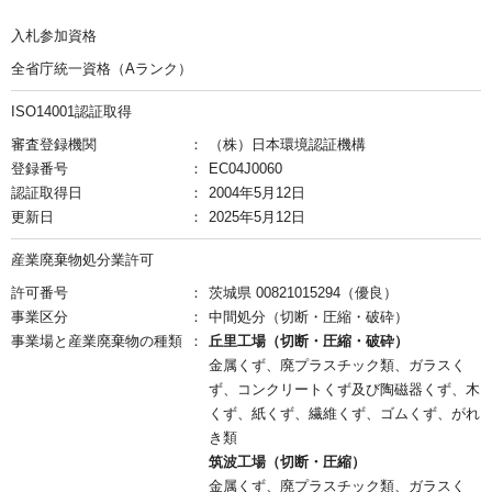
入札参加資格
全省庁統一資格（Aランク）
ISO14001認証取得
審査登録機関
（株）日本環境認証機構
登録番号
EC04J0060
認証取得日
2004年5月12日
更新日
2025年5月12日
産業廃棄物処分業許可
許可番号
茨城県 00821015294（優良）
事業区分
中間処分（切断・圧縮・破砕）
事業場と産業廃棄物の種類
丘里工場（切断・圧縮・破砕）
金属くず、廃プラスチック類、ガラスく
ず、コンクリートくず及び陶磁器くず、木
くず、紙くず、繊維くず、ゴムくず、がれ
き類
筑波工場（切断・圧縮）
金属くず、廃プラスチック類、ガラスく