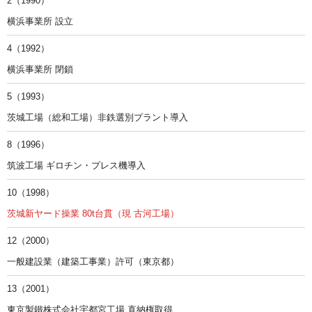
2（1990）
横浜事業所 設立
4（1992）
横浜事業所 閉鎖
5（1993）
茨城工場（総和工場）非鉄選別プラント導入
8（1996）
筑波工場 ギロチン・プレス機導入
10（1998）
茨城新ヤード操業 80t台貫（現 古河工場）
12（2000）
一般建設業（建築工事業）許可（東京都）
13（2001）
東京製鐵株式会社宇都宮工場 直納権取得